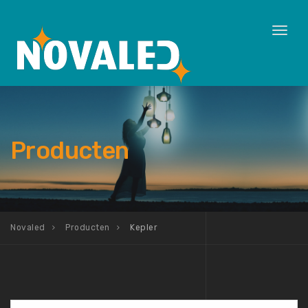
Toggl
naviga
Producten
Novaled
Producten
Kepler