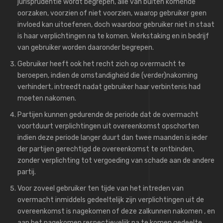
jurisprudentie wordt begrepen, alle van buiten komende
oorzaken, voorzien of niet voorzien, waarop gebruiker geen
invloed kan uitoefenen, doch waardoor gebruiker niet in staat
is haar verplichtingen na te komen. Werkstaking en in bedrijf
van gebruiker worden daaronder begrepen.
Gebruiker heeft ook het recht zich op overmacht te
beroepen, indien de omstandigheid die (verder)nakoming
verhindert, intreedt nadat gebruiker haar verbintenis had
moeten nakomen.
Partijen kunnen gedurende de periode dat de overmacht
voortduurt verplichtingen uit overeenkomst opschorten
indien deze periode langer duurt dan twee maanden is ieder
der partijen gerechtigd de overeenkomst te ontbinden,
zonder verplichting tot vergoeding van schade aan de andere
partij.
Voor zoveel gebruiker ten tijde van het intreden van
overmacht inmiddels gedeeltelijk zijn verplichtingen uit de
overeenkomst is nagekomen of deze zalkunnen nakomen , en
aan het nagekomen respectievelijk na te komen gedeelte