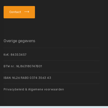
Contact
Overige gegevens
KvK:
84353457
BTW nr.: NL863180747B01
IBAN: NL26 RABO 0374 3563 43
Privacybeleid
&
Algemene voorwaarden