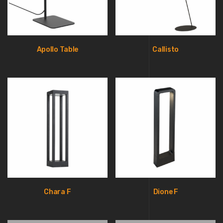
Apollo Table
Callisto
Chara F
Dione F