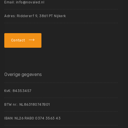
Email:
info@novaled.nl
Adres: Riddererf 9, 3861 PT Nijkerk
Contact
Overige gegevens
KvK:
84353457
BTW nr.: NL863180747B01
IBAN: NL26 RABO 0374 3563 43