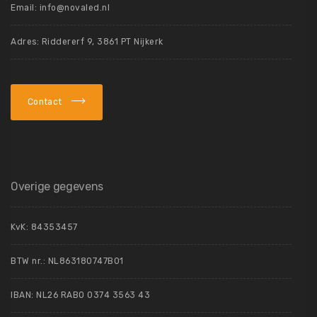
Email:
info@novaled.nl
Adres: Riddererf 9, 3861 PT Nijkerk
Contact
Overige gegevens
KvK:
84353457
BTW nr.: NL863180747B01
IBAN: NL26 RABO 0374 3563 43