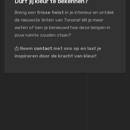
Durf jij kleur te bekennen?
Breng een
frisse twist
in je interieur en ontdek
de nieuwste tinten van Tonone! Wil je meer
weten of ben je benieuwd hoe deze lampen in
jouw ruimte zouden staan?
📩
Neem
contact
met ons op en laat je
inspireren door de kracht van kleur!
19 maart 2025
Gerko Mostert